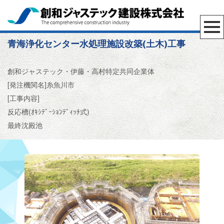
青海浄化センター水処理施設改築(土木)工事
創和ジャステック・伊藤・高村特定共同企業体
[発注機関名]糸魚川市
[工事内容]
反応槽(ｵｷｼﾃﾞｰｼｮﾝﾃﾞｨｯﾁ式)
最終沈殿池