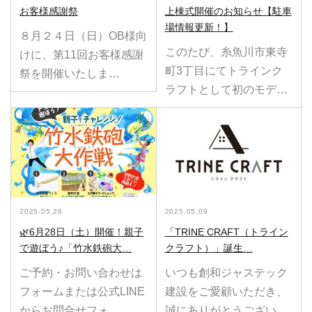
お客様感謝祭
上棟式開催のお知らせ【駐車
場情報更新！】
８月２４日（日）OB様向
このたび、糸魚川市東寺
けに、第11回お客様感謝
町3丁目にてトラインク
祭を開催いたしま…
ラフトとして初のモデ…
2025.05.26
2025.05.09
🌿6月28日（土）開催！親子
「TRINE CRAFT（トライン
で遊ぼう♪「竹水鉄砲大…
クラフト）」誕生…
ご予約・お問い合わせは
いつも創和ジャステック
フォームまたは公式LINE
建設をご愛顧いただき、
からお問合せフォ…
誠にありがとうござい…