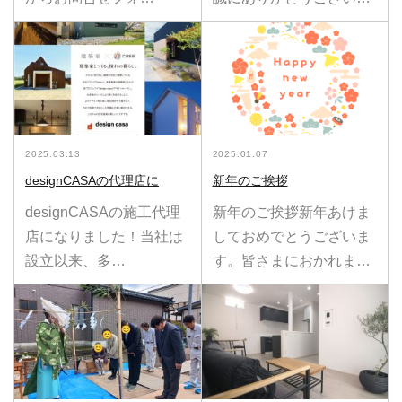
2025.03.13
2025.01.07
designCASAの代理店に
新年のご挨拶
designCASAの施工代理
新年のご挨拶新年あけま
店になりました！当社は
しておめでとうございま
設立以来、多…
す。皆さまにおかれま…