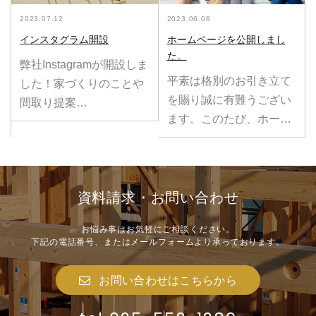
2023.07.12
2023.06.08
インスタグラム開設
ホームページを公開しまし
た。
弊社Instagramが開設しま
平素は格別のお引き立て
した！家づくりのことや
を賜り誠に有難うござい
間取り提案…
ます。このたび、ホー…
資料請求・お問い合わせ
お悩み事はお気軽にご相談ください。
下記の電話番号、
またはメールフォームより
承っております。
お問い合わせはこちらから