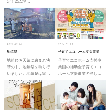
定！25.5坪…
2024.02.14
2024.01.22
地鎮祭
子育てエコホーム支援事業
地鎮祭お天気に恵まれ快
子育てエコホーム支援事
晴の中、地鎮祭を執り行
業国の補助金子育てエコ
いました。地鎮祭は家…
ホーム支援事業の詳し…